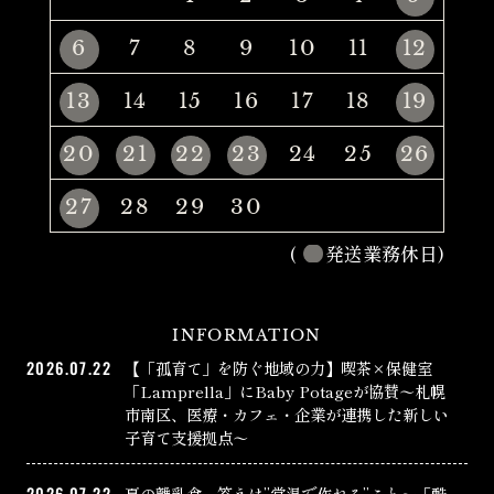
6
7
8
9
10
11
12
13
14
15
16
17
18
19
20
21
22
23
24
25
26
27
28
29
30
(
発送業務休日)
INFORMATION
2026.07.22
【「孤育て」を防ぐ地域の力】喫茶×保健室
「Lamprella」にBaby Potageが協賛〜札幌
市南区、医療・カフェ・企業が連携した新しい
子育て支援拠点〜
2026.07.22
夏の離乳食、答えは”常温で作れる”こと〜「酷