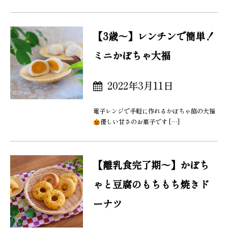
【3歳〜】レンチンで簡単！
ミニかぼちゃ大福
2022年3月11日
電子レンジで手軽に作れるかぼちゃ餡の大福
優しい甘さのお菓子です […]
【離乳食完了期〜】かぼち
ゃと豆腐のもちもち焼きド
ーナツ