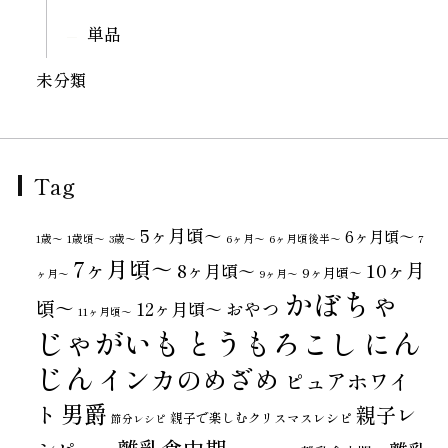
単品
未分類
Tag
5ヶ月頃～
6ヶ月頃～
1歳〜
1歳頃～
3歳〜
6ヶ月〜
6ヶ月頃後半～
7
7ヶ月頃～
10ヶ月
8ヶ月頃～
9ヶ月頃～
ヶ月〜
9ヶ月〜
かぼちゃ
頃～
おやつ
12ヶ月頃～
11ヶ月頃～
じゃがいも
とうもろこし
にん
じん
インカのめざめ
ピュアホワイ
男爵
ト
親子レ
親子で楽しむクリスマスレシピ
節分レシピ