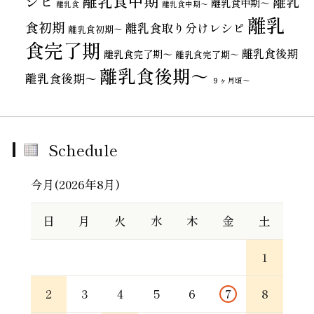
離乳食中期
シピ
離乳
離乳食中期～
離乳食
離乳食中期〜
離乳
食初期
離乳食取り分けレシピ
離乳食初期～
食完了期
離乳食後期
離乳食完了期〜
離乳食完了期～
離乳食後期～
離乳食後期〜
９ヶ月頃～
Schedule
今月(2026年8月)
日
月
火
水
木
金
土
1
2
3
4
5
6
7
8