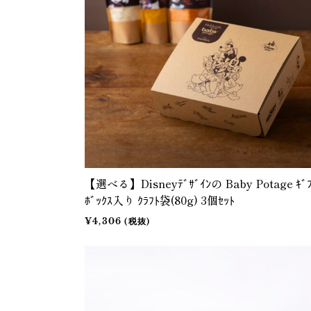
【選べる】Disneyﾃﾞｻﾞｲﾝの Baby Potage ｷﾞ
ﾎﾞｯｸｽ入り ｸﾗﾌﾄ袋(80g) 3個ｾｯﾄ
¥4,306 (税抜)