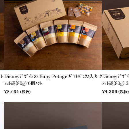
ﾌﾄ
Disneyﾃﾞｻﾞｲﾝの Baby Potage ｷﾞﾌﾄﾎﾞｯｸｽ入り ｸ
Disneyﾃﾞｻﾞ
ﾗﾌﾄ袋(80g) 6個ｾｯﾄ
ﾗﾌﾄ袋(80g) 
¥8,634 (税抜)
¥4,306 (税抜