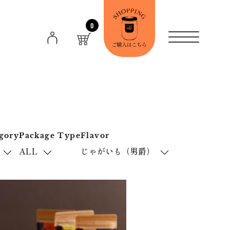
0
gory
Package Type
Flavor
ALL
じゃがいも（男爵）