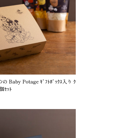
ｲﾝの Baby Potage ｷﾞﾌﾄﾎﾞｯｸｽ入り ｸ
3個ｾｯﾄ
)