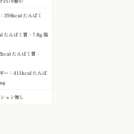
579番5）
59kcal たんぱく
 たんぱく質：7.8g 脂
kcal たんぱく質：
：411kcal たんぱ
mg
ーション無し