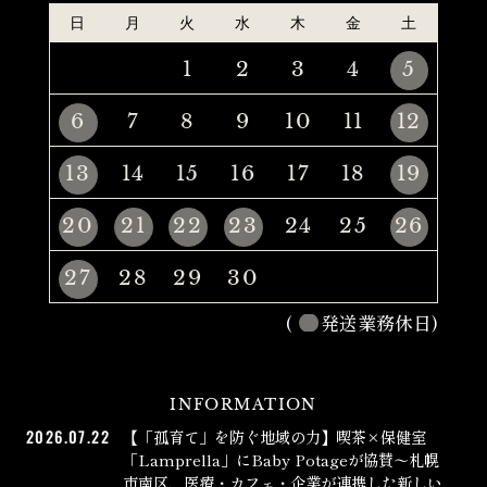
日
月
火
水
木
金
土
1
2
3
4
5
6
7
8
9
10
11
12
13
14
15
16
17
18
19
20
21
22
23
24
25
26
27
28
29
30
(
発送業務休日)
INFORMATION
2026.07.22
【「孤育て」を防ぐ地域の力】喫茶×保健室
「Lamprella」にBaby Potageが協賛〜札幌
市南区、医療・カフェ・企業が連携した新しい