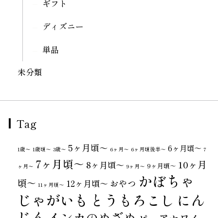
ギフト
ディズニー
単品
未分類
Tag
5ヶ月頃～
6ヶ月頃～
1歳〜
1歳頃～
3歳〜
6ヶ月〜
6ヶ月頃後半～
7
7ヶ月頃～
10ヶ月
8ヶ月頃～
9ヶ月頃～
ヶ月〜
9ヶ月〜
かぼちゃ
頃～
おやつ
12ヶ月頃～
11ヶ月頃～
じゃがいも
とうもろこし
にん
じん
インカのめざめ