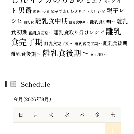
ピュアホワイ
男爵
ト
親子レ
親子で楽しむクリスマスレシピ
節分レシピ
離乳食中期
シピ
離乳
離乳食中期～
離乳食
離乳食中期〜
離乳
食初期
離乳食取り分けレシピ
離乳食初期～
食完了期
離乳食後期
離乳食完了期〜
離乳食完了期～
離乳食後期～
離乳食後期〜
９ヶ月頃～
Schedule
今月(2026年8月)
日
月
火
水
木
金
土
1