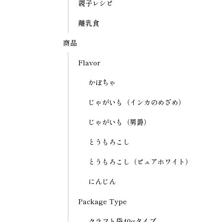
親子レシピ
離乳食
商品
Flavor
かぼちゃ
じゃがいも（インカのめざめ）
じゃがいも（男爵）
とうもろこし
とうもろこし（ピュアホワイト）
にんじん
Package Type
クラフト袋40gタイプ