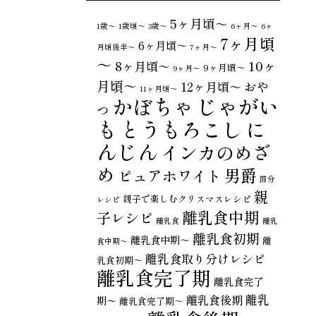
5ヶ月頃～
1歳〜
1歳頃～
3歳〜
6ヶ月〜
6ヶ
7ヶ月頃
6ヶ月頃～
月頃後半～
7ヶ月〜
～
10ヶ
8ヶ月頃～
9ヶ月頃～
9ヶ月〜
月頃～
おや
12ヶ月頃～
11ヶ月頃～
じゃがい
かぼちゃ
つ
も
とうもろこし
に
んじん
インカのめざ
め
男爵
ピュアホワイト
節分
親
親子で楽しむクリスマスレシピ
レシピ
離乳食中期
子レシピ
離乳食
離乳
離乳食初期
離乳食中期～
離
食中期〜
離乳食取り分けレシピ
乳食初期～
離乳食完了期
離乳食完了
離乳
離乳食後期
期〜
離乳食完了期～