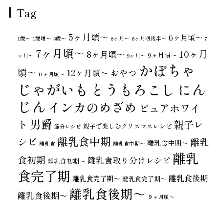
Tag
5ヶ月頃～
6ヶ月頃～
1歳〜
1歳頃～
3歳〜
6ヶ月〜
6ヶ月頃後半～
7
7ヶ月頃～
10ヶ月
8ヶ月頃～
9ヶ月頃～
ヶ月〜
9ヶ月〜
かぼちゃ
頃～
おやつ
12ヶ月頃～
11ヶ月頃～
じゃがいも
とうもろこし
にん
じん
インカのめざめ
ピュアホワイ
男爵
ト
親子レ
親子で楽しむクリスマスレシピ
節分レシピ
離乳食中期
シピ
離乳
離乳食中期～
離乳食
離乳食中期〜
離乳
食初期
離乳食取り分けレシピ
離乳食初期～
食完了期
離乳食後期
離乳食完了期〜
離乳食完了期～
離乳食後期～
離乳食後期〜
９ヶ月頃～