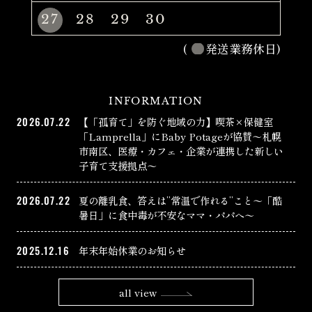
27
28
29
30
(
発送業務休日)
INFORMATION
2026.07.22
【「孤育て」を防ぐ地域の力】喫茶×保健室
「Lamprella」にBaby Potageが協賛〜札幌
市南区、医療・カフェ・企業が連携した新しい
子育て支援拠点〜
2026.07.22
夏の離乳食、答えは”常温で作れる”こと〜「酷
暑日」に食中毒が不安なママ・パパへ〜
2025.12.16
年末年始休業のお知らせ
all view