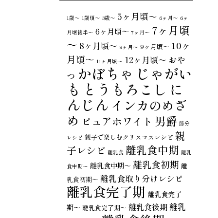
5ヶ月頃～
1歳〜
1歳頃～
3歳〜
6ヶ月〜
6ヶ
7ヶ月頃
6ヶ月頃～
月頃後半～
7ヶ月〜
～
10ヶ
8ヶ月頃～
9ヶ月頃～
9ヶ月〜
月頃～
おや
12ヶ月頃～
11ヶ月頃～
じゃがい
かぼちゃ
つ
も
とうもろこし
に
んじん
インカのめざ
め
男爵
ピュアホワイト
節分
親
親子で楽しむクリスマスレシピ
レシピ
離乳食中期
子レシピ
離乳食
離乳
離乳食初期
離乳食中期～
離
食中期〜
離乳食取り分けレシピ
乳食初期～
離乳食完了期
離乳食完了
離乳
離乳食後期
期〜
離乳食完了期～