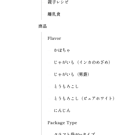
親子レシピ
離乳食
商品
Flavor
かぼちゃ
じゃがいも（インカのめざめ）
じゃがいも（男爵）
とうもろこし
とうもろこし（ピュアホワイト）
にんじん
Package Type
クラフト袋40gタイプ