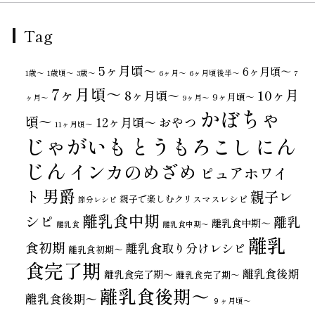
Tag
5ヶ月頃～
6ヶ月頃～
1歳〜
1歳頃～
3歳〜
6ヶ月〜
6ヶ月頃後半～
7
7ヶ月頃～
10ヶ月
8ヶ月頃～
9ヶ月頃～
ヶ月〜
9ヶ月〜
かぼちゃ
頃～
おやつ
12ヶ月頃～
11ヶ月頃～
じゃがいも
とうもろこし
にん
じん
インカのめざめ
ピュアホワイ
男爵
ト
親子レ
親子で楽しむクリスマスレシピ
節分レシピ
離乳食中期
シピ
離乳
離乳食中期～
離乳食
離乳食中期〜
離乳
食初期
離乳食取り分けレシピ
離乳食初期～
食完了期
離乳食後期
離乳食完了期〜
離乳食完了期～
離乳食後期～
離乳食後期〜
９ヶ月頃～