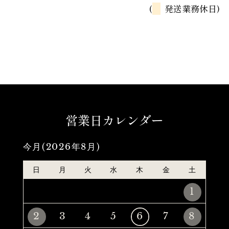
(
発送業務休日)
営業日カレンダー
今月(2026年8月)
日
月
火
水
木
金
土
1
2
3
4
5
6
7
8