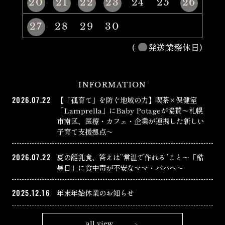
20
21
22
23
24
25
26
27
28
29
30
(
発送業務休日)
INFORMATION
2026.07.22
【「孤育て」を防ぐ地域の力】喫茶×保健室
「Lamprella」にBaby Potageが協賛〜札幌
市南区、医療・カフェ・企業が連携した新しい
子育て支援拠点〜
2026.07.22
夏の離乳食、答えは”常温で作れる”こと〜「酷
暑日」に食中毒が不安なママ・パパへ〜
2025.12.16
年末年始休業のお知らせ
all view