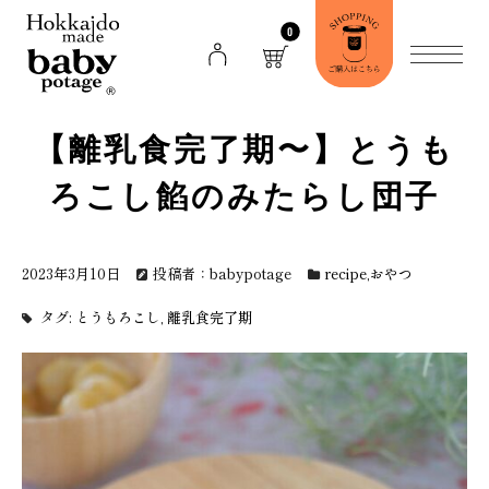
0
【離乳食完了期〜】とうも
ろこし餡のみたらし団子
2023年3月10日
投稿者：babypotage
recipe
,
おやつ
タグ:
とうもろこし
,
離乳食完了期