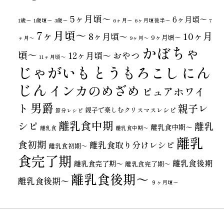
5ヶ月頃～
6ヶ月頃～
1歳〜
1歳頃～
3歳〜
6ヶ月〜
6ヶ月頃後半～
7
7ヶ月頃～
10ヶ月
8ヶ月頃～
9ヶ月頃～
ヶ月〜
9ヶ月〜
かぼちゃ
頃～
おやつ
12ヶ月頃～
11ヶ月頃～
じゃがいも
とうもろこし
にん
じん
インカのめざめ
ピュアホワイ
男爵
ト
親子レ
親子で楽しむクリスマスレシピ
節分レシピ
離乳食中期
シピ
離乳
離乳食中期～
離乳食
離乳食中期〜
離乳
食初期
離乳食取り分けレシピ
離乳食初期～
食完了期
離乳食後期
離乳食完了期〜
離乳食完了期～
離乳食後期～
離乳食後期〜
９ヶ月頃～