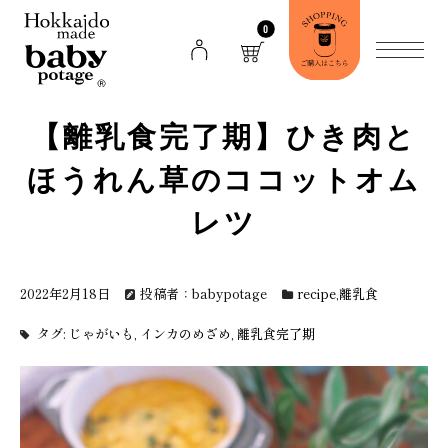
0
【離乳食完了期】ひき肉と
ほうれん草のココットオム
レツ
2022年2月18日
投稿者：babypotage
recipe
,
離乳食
タグ:
じゃがいも
,
インカのめざめ
,
離乳食完了期