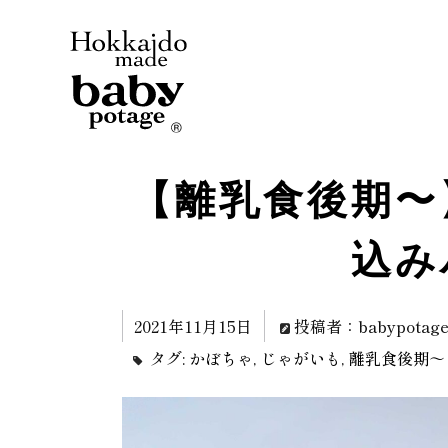
【離乳食後期〜
込み
2021年11月15日
投稿者：babypotag
タグ:
かぼちゃ
,
じゃがいも
,
離乳食後期～