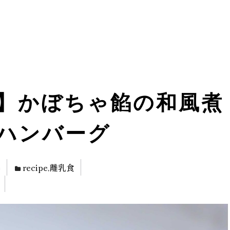
】かぼちゃ餡の和風煮
ハンバーグ
e
recipe
,
離乳食