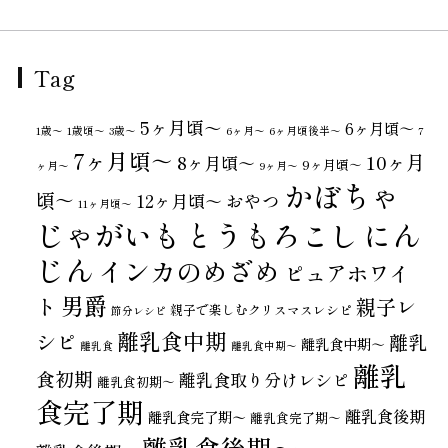
Tag
5ヶ月頃～
6ヶ月頃～
1歳〜
1歳頃～
3歳〜
6ヶ月〜
6ヶ月頃後半～
7
7ヶ月頃～
10ヶ月
8ヶ月頃～
9ヶ月頃～
ヶ月〜
9ヶ月〜
かぼちゃ
頃～
おやつ
12ヶ月頃～
11ヶ月頃～
じゃがいも
とうもろこし
にん
じん
インカのめざめ
ピュアホワイ
男爵
ト
親子レ
親子で楽しむクリスマスレシピ
節分レシピ
離乳食中期
シピ
離乳
離乳食中期～
離乳食
離乳食中期〜
離乳
食初期
離乳食取り分けレシピ
離乳食初期～
食完了期
離乳食後期
離乳食完了期〜
離乳食完了期～
離乳食後期～