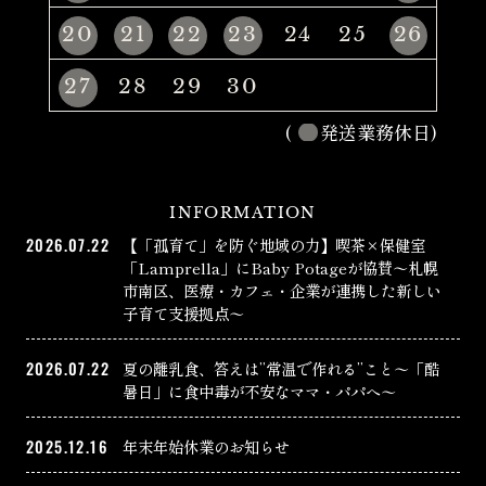
20
21
22
23
24
25
26
27
28
29
30
(
発送業務休日)
INFORMATION
2026.07.22
【「孤育て」を防ぐ地域の力】喫茶×保健室
「Lamprella」にBaby Potageが協賛〜札幌
市南区、医療・カフェ・企業が連携した新しい
子育て支援拠点〜
2026.07.22
夏の離乳食、答えは”常温で作れる”こと〜「酷
暑日」に食中毒が不安なママ・パパへ〜
2025.12.16
年末年始休業のお知らせ