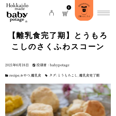
0
【離乳食完了期】とうもろ
こしのさくふわスコーン
2021年6月18日
投稿者：babypotage
recipe
,
おやつ
,
離乳食
タグ:
とうもろこし
,
離乳食完了期