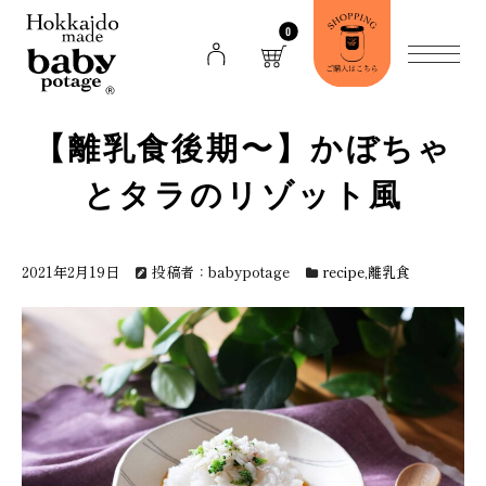
0
【離乳食後期〜】かぼちゃ
とタラのリゾット風
2021年2月19日
投稿者：babypotage
recipe
,
離乳食