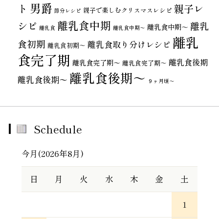
男爵
ト
親子レ
親子で楽しむクリスマスレシピ
節分レシピ
離乳食中期
シピ
離乳
離乳食中期～
離乳食
離乳食中期〜
離乳
食初期
離乳食取り分けレシピ
離乳食初期～
食完了期
離乳食後期
離乳食完了期〜
離乳食完了期～
離乳食後期～
離乳食後期〜
９ヶ月頃～
Schedule
今月(2026年8月)
日
月
火
水
木
金
土
1