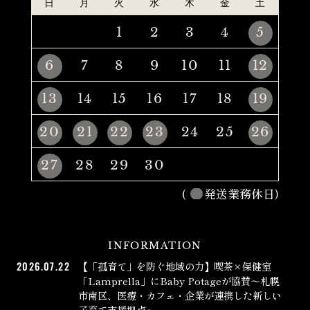
日
月
火
水
木
金
土
1
2
3
4
5
6
7
8
9
10
11
12
13
14
15
16
17
18
19
20
21
22
23
24
25
26
27
28
29
30
(
発送業務休日)
INFORMATION
2026.07.22
【「孤育て」を防ぐ地域の力】喫茶×保健室
「Lamprella」にBaby Potageが協賛〜札幌
市南区、医療・カフェ・企業が連携した新しい
子育て支援拠点〜