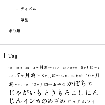
ディズニー
単品
未分類
Tag
5ヶ月頃～
6ヶ月頃～
1歳〜
1歳頃～
3歳〜
6ヶ月〜
6ヶ月頃後半～
7
7ヶ月頃～
10ヶ月
8ヶ月頃～
9ヶ月頃～
ヶ月〜
9ヶ月〜
かぼちゃ
頃～
おやつ
12ヶ月頃～
11ヶ月頃～
じゃがいも
とうもろこし
にん
じん
インカのめざめ
ピュアホワイ