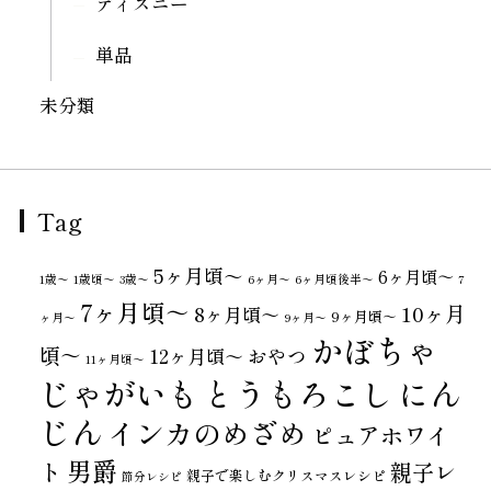
ディズニー
単品
未分類
Tag
5ヶ月頃～
6ヶ月頃～
1歳〜
1歳頃～
3歳〜
6ヶ月〜
6ヶ月頃後半～
7
7ヶ月頃～
10ヶ月
8ヶ月頃～
9ヶ月頃～
ヶ月〜
9ヶ月〜
かぼちゃ
頃～
おやつ
12ヶ月頃～
11ヶ月頃～
じゃがいも
とうもろこし
にん
じん
インカのめざめ
ピュアホワイ
男爵
ト
親子レ
親子で楽しむクリスマスレシピ
節分レシピ