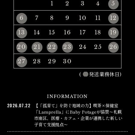
1
2
3
4
5
6
7
8
9
10
11
12
13
14
15
16
17
18
19
20
21
22
23
24
25
26
27
28
29
30
(
発送業務休日)
INFORMATION
2026.07.22
【「孤育て」を防ぐ地域の力】喫茶×保健室
「Lamprella」にBaby Potageが協賛〜札幌
市南区、医療・カフェ・企業が連携した新しい
子育て支援拠点〜