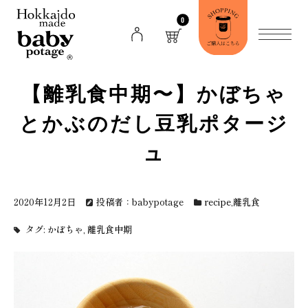
0
【離乳食中期〜】かぼちゃ
とかぶのだし豆乳ポタージ
ュ
2020年12月2日
投稿者：babypotage
recipe
,
離乳食
タグ:
かぼちゃ
,
離乳食中期