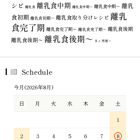
離乳食中期
シピ
離乳
離乳食中期～
離乳食
離乳食中期〜
離乳
食初期
離乳食取り分けレシピ
離乳食初期～
食完了期
離乳食後期
離乳食完了期〜
離乳食完了期～
離乳食後期～
離乳食後期〜
９ヶ月頃～
Schedule
今月(2026年8月)
日
月
火
水
木
金
土
1
2
3
4
5
6
7
8