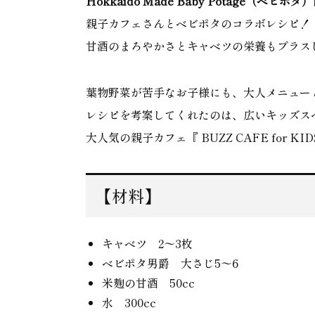
Hokkaido Made Baby Potage（ベビポ
親子カフェさんとベビポタのコラボレシピ！
甘酒のまろやかさとキャベツの栄養もプラス
葉物野菜が苦手なお子様にも、大人メニュー
レシピを考案してくれたのは、広いキッズス
大人気の親子カフェ『 BUZZ CAFE for K
【材料】
キャベツ 2〜3枚
ベビポタ男爵 大さじ5〜6
米麹の甘酒 50cc
水 300cc