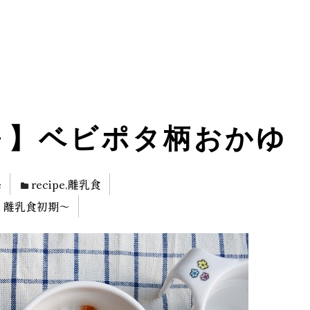
～】ベビポタ柄おかゆ
e
recipe
,
離乳食
,
離乳食初期～