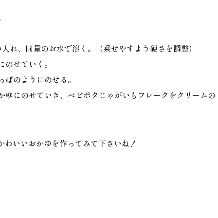
。
ずつ入れ、同量のお水で溶く。（乗せやすよう硬さを調整）
ゆにのせていく。
葉っぱのようにのせる。
おかゆにのせていき、ベビポタじゃがいもフレークをクリームの
かわいいおかゆを作ってみて下さいね！