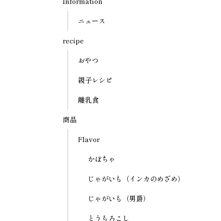
Information
ニュース
recipe
おやつ
親子レシピ
離乳食
商品
Flavor
かぼちゃ
じゃがいも（インカのめざめ）
じゃがいも（男爵）
とうもろこし