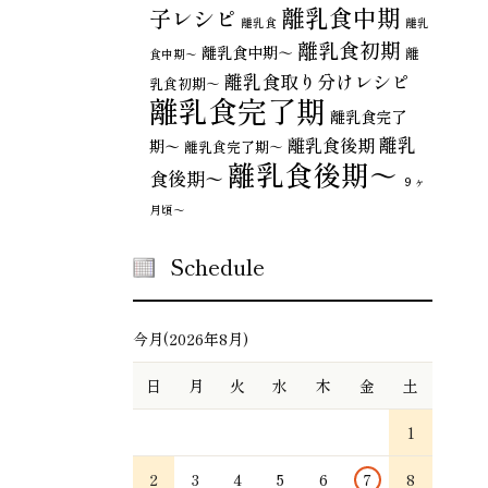
離乳食中期
子レシピ
離乳食
離乳
離乳食初期
離乳食中期～
離
食中期〜
離乳食取り分けレシピ
乳食初期～
離乳食完了期
離乳食完了
離乳
離乳食後期
期〜
離乳食完了期～
離乳食後期～
食後期〜
９ヶ
月頃～
Schedule
今月(2026年8月)
日
月
火
水
木
金
土
1
2
3
4
5
6
7
8