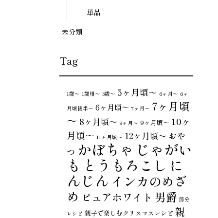
単品
未分類
Tag
5ヶ月頃～
1歳〜
1歳頃～
3歳〜
6ヶ月〜
6ヶ
7ヶ月頃
6ヶ月頃～
月頃後半～
7ヶ月〜
～
10ヶ
8ヶ月頃～
9ヶ月頃～
9ヶ月〜
月頃～
おや
12ヶ月頃～
11ヶ月頃～
じゃがい
かぼちゃ
つ
も
とうもろこし
に
んじん
インカのめざ
め
男爵
ピュアホワイト
節分
親
親子で楽しむクリスマスレシピ
レシピ