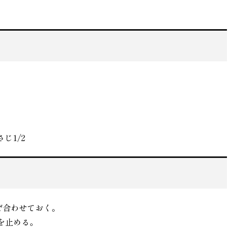
じ1/2
ぜ合わせておく。
を止める。