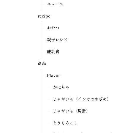
ニュース
recipe
おやつ
親子レシピ
離乳食
商品
Flavor
かぼちゃ
じゃがいも（インカのめざめ）
じゃがいも（男爵）
とうもろこし