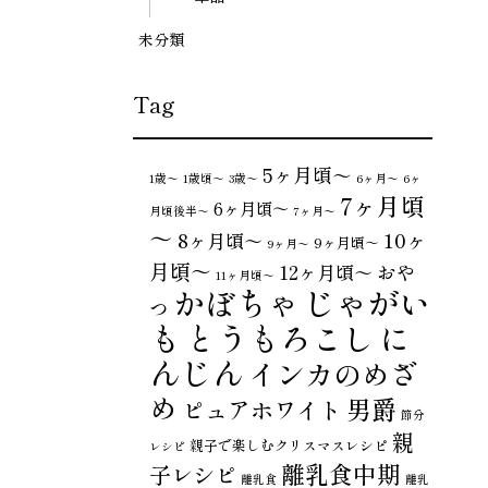
未分類
Tag
5ヶ月頃～
1歳〜
1歳頃～
3歳〜
6ヶ月〜
6ヶ
7ヶ月頃
6ヶ月頃～
月頃後半～
7ヶ月〜
～
10ヶ
8ヶ月頃～
9ヶ月頃～
9ヶ月〜
月頃～
おや
12ヶ月頃～
11ヶ月頃～
じゃがい
かぼちゃ
つ
も
とうもろこし
に
んじん
インカのめざ
め
男爵
ピュアホワイト
節分
親
親子で楽しむクリスマスレシピ
レシピ
離乳食中期
子レシピ
離乳食
離乳