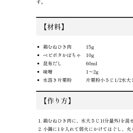
す。
【材料】
鶏むねひき肉 15g
ベビポタかぼちゃ 10g
昆布だし 60ml
味噌 1〜2g
水溶き片栗粉 片栗粉小さじ1/2水大さ
【作り方】
鶏むねひき肉に、水大さじ1(分量外)を混
小鍋に1を入れて弱火にかけてほぐし、火