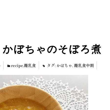
】かぼちゃのそぼろ煮
e
recipe
,
離乳食
タグ:
かぼちゃ
,
離乳食中期