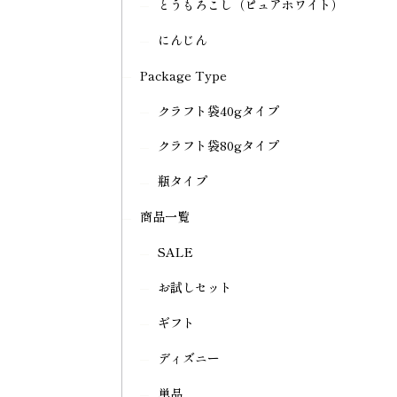
とうもろこし（ピュアホワイト）
にんじん
Package Type
クラフト袋40gタイプ
クラフト袋80gタイプ
瓶タイプ
商品一覧
SALE
お試しセット
ギフト
ディズニー
単品