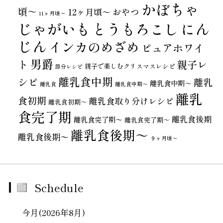
かぼちゃ
頃～
おやつ
12ヶ月頃～
11ヶ月頃～
じゃがいも
とうもろこし
にん
じん
インカのめざめ
ピュアホワイ
男爵
ト
親子レ
親子で楽しむクリスマスレシピ
節分レシピ
離乳食中期
シピ
離乳
離乳食中期～
離乳食
離乳食中期〜
離乳
食初期
離乳食取り分けレシピ
離乳食初期～
食完了期
離乳食後期
離乳食完了期〜
離乳食完了期～
離乳食後期～
離乳食後期〜
９ヶ月頃～
Schedule
今月(2026年8月)