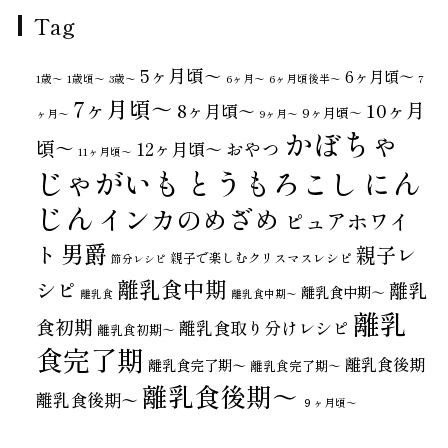
Tag
5ヶ月頃～
6ヶ月頃～
1歳〜
1歳頃～
3歳〜
6ヶ月〜
6ヶ月頃後半～
7
7ヶ月頃～
10ヶ月
8ヶ月頃～
9ヶ月頃～
ヶ月〜
9ヶ月〜
かぼちゃ
頃～
おやつ
12ヶ月頃～
11ヶ月頃～
じゃがいも
とうもろこし
にん
じん
インカのめざめ
ピュアホワイ
男爵
ト
親子レ
親子で楽しむクリスマスレシピ
節分レシピ
離乳食中期
シピ
離乳
離乳食中期～
離乳食
離乳食中期〜
離乳
食初期
離乳食取り分けレシピ
離乳食初期～
食完了期
離乳食後期
離乳食完了期〜
離乳食完了期～
離乳食後期～
離乳食後期〜
９ヶ月頃～