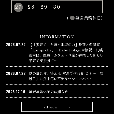
27
28
29
30
(
発送業務休日)
INFORMATION
2026.07.22
【「孤育て」を防ぐ地域の力】喫茶×保健室
「Lamprella」にBaby Potageが協賛〜札幌
市南区、医療・カフェ・企業が連携した新しい
子育て支援拠点〜
2026.07.22
夏の離乳食、答えは”常温で作れる”こと〜「酷
暑日」に食中毒が不安なママ・パパへ〜
2025.12.16
年末年始休業のお知らせ
all view