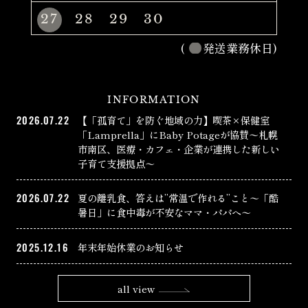
27
28
29
30
(
発送業務休日)
INFORMATION
2026.07.22
【「孤育て」を防ぐ地域の力】喫茶×保健室
「Lamprella」にBaby Potageが協賛〜札幌
市南区、医療・カフェ・企業が連携した新しい
子育て支援拠点〜
2026.07.22
夏の離乳食、答えは”常温で作れる”こと〜「酷
暑日」に食中毒が不安なママ・パパへ〜
2025.12.16
年末年始休業のお知らせ
all view