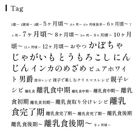
Tag
5ヶ月頃～
6ヶ月頃～
1歳〜
1歳頃～
3歳〜
6ヶ月〜
6ヶ月頃後半～
7
7ヶ月頃～
10ヶ月
8ヶ月頃～
9ヶ月頃～
ヶ月〜
9ヶ月〜
かぼちゃ
頃～
おやつ
12ヶ月頃～
11ヶ月頃～
じゃがいも
とうもろこし
にん
じん
インカのめざめ
ピュアホワイ
男爵
ト
親子レ
親子で楽しむクリスマスレシピ
節分レシピ
離乳食中期
シピ
離乳
離乳食中期～
離乳食
離乳食中期〜
離乳
食初期
離乳食取り分けレシピ
離乳食初期～
食完了期
離乳食後期
離乳食完了期〜
離乳食完了期～
離乳食後期～
離乳食後期〜
９ヶ月頃～