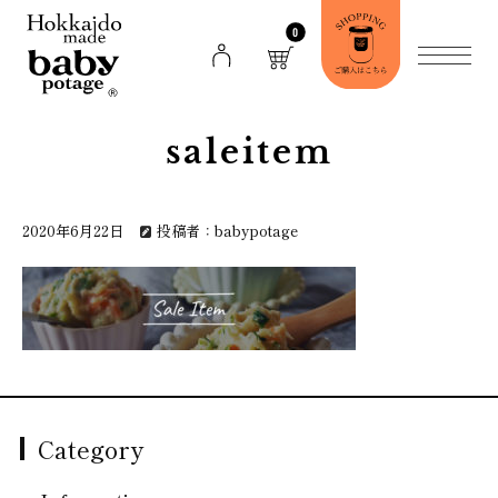
0
saleitem
2020年6月22日
投稿者：babypotage
Category