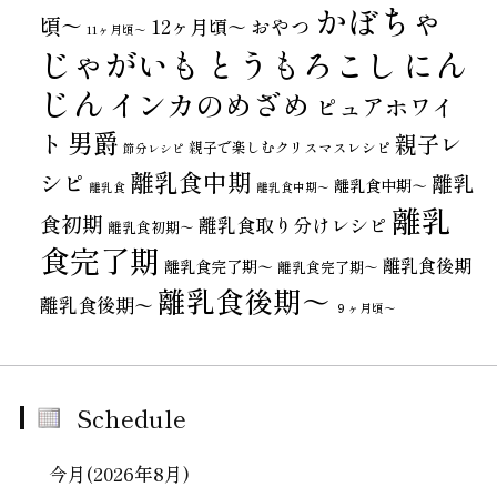
かぼちゃ
頃～
おやつ
12ヶ月頃～
11ヶ月頃～
じゃがいも
とうもろこし
にん
じん
インカのめざめ
ピュアホワイ
男爵
ト
親子レ
親子で楽しむクリスマスレシピ
節分レシピ
離乳食中期
シピ
離乳
離乳食中期～
離乳食
離乳食中期〜
離乳
食初期
離乳食取り分けレシピ
離乳食初期～
食完了期
離乳食後期
離乳食完了期〜
離乳食完了期～
離乳食後期～
離乳食後期〜
９ヶ月頃～
Schedule
今月(2026年8月)