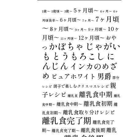
5ヶ月頃～
1歳〜
1歳頃～
3歳〜
6ヶ月〜
6ヶ
7ヶ月頃
6ヶ月頃～
月頃後半～
7ヶ月〜
～
10ヶ
8ヶ月頃～
9ヶ月頃～
9ヶ月〜
月頃～
おや
12ヶ月頃～
11ヶ月頃～
じゃがい
かぼちゃ
つ
も
とうもろこし
に
んじん
インカのめざ
め
男爵
ピュアホワイト
節分
親
親子で楽しむクリスマスレシピ
レシピ
離乳食中期
子レシピ
離乳食
離乳
離乳食初期
離乳食中期～
離
食中期〜
離乳食取り分けレシピ
乳食初期～
離乳食完了期
離乳食完了
離乳
離乳食後期
期〜
離乳食完了期～