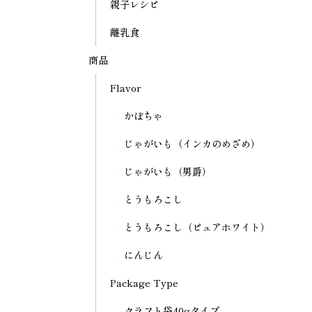
親子レシピ
離乳食
商品
Flavor
かぼちゃ
じゃがいも（インカのめざめ）
じゃがいも（男爵）
とうもろこし
とうもろこし（ピュアホワイト）
にんじん
Package Type
クラフト袋40gタイプ