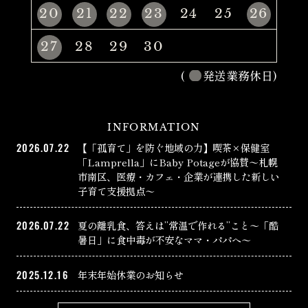
20
21
22
23
24
25
26
27
28
29
30
(
発送業務休日)
INFORMATION
2026.07.22
【「孤育て」を防ぐ地域の力】喫茶×保健室
「Lamprella」にBaby Potageが協賛〜札幌
市南区、医療・カフェ・企業が連携した新しい
子育て支援拠点〜
2026.07.22
夏の離乳食、答えは”常温で作れる”こと〜「酷
暑日」に食中毒が不安なママ・パパへ〜
2025.12.16
年末年始休業のお知らせ