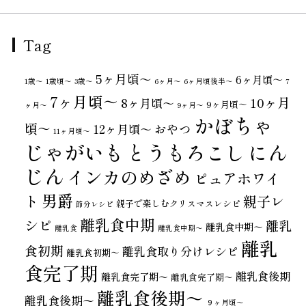
Tag
5ヶ月頃～
6ヶ月頃～
1歳〜
1歳頃～
3歳〜
6ヶ月〜
6ヶ月頃後半～
7
7ヶ月頃～
10ヶ月
8ヶ月頃～
9ヶ月頃～
ヶ月〜
9ヶ月〜
かぼちゃ
頃～
おやつ
12ヶ月頃～
11ヶ月頃～
じゃがいも
とうもろこし
にん
じん
インカのめざめ
ピュアホワイ
男爵
ト
親子レ
親子で楽しむクリスマスレシピ
節分レシピ
離乳食中期
シピ
離乳
離乳食中期～
離乳食
離乳食中期〜
離乳
食初期
離乳食取り分けレシピ
離乳食初期～
食完了期
離乳食後期
離乳食完了期〜
離乳食完了期～
離乳食後期～
離乳食後期〜
９ヶ月頃～