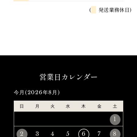
(
発送業務休日)
営業日カレンダー
今月(2026年8月)
日
月
火
水
木
金
土
1
2
3
4
5
6
7
8