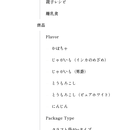
親子レシピ
離乳食
商品
Flavor
かぼちゃ
じゃがいも（インカのめざめ）
じゃがいも（男爵）
とうもろこし
とうもろこし（ピュアホワイト）
にんじん
Package Type
クラフト袋40gタイプ