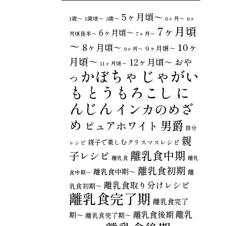
5ヶ月頃～
1歳〜
1歳頃～
3歳〜
6ヶ月〜
6ヶ
7ヶ月頃
6ヶ月頃～
月頃後半～
7ヶ月〜
～
10ヶ
8ヶ月頃～
9ヶ月頃～
9ヶ月〜
月頃～
おや
12ヶ月頃～
11ヶ月頃～
じゃがい
かぼちゃ
つ
も
とうもろこし
に
んじん
インカのめざ
め
男爵
ピュアホワイト
節分
親
親子で楽しむクリスマスレシピ
レシピ
離乳食中期
子レシピ
離乳食
離乳
離乳食初期
離乳食中期～
離
食中期〜
離乳食取り分けレシピ
乳食初期～
離乳食完了期
離乳食完了
離乳
離乳食後期
期〜
離乳食完了期～