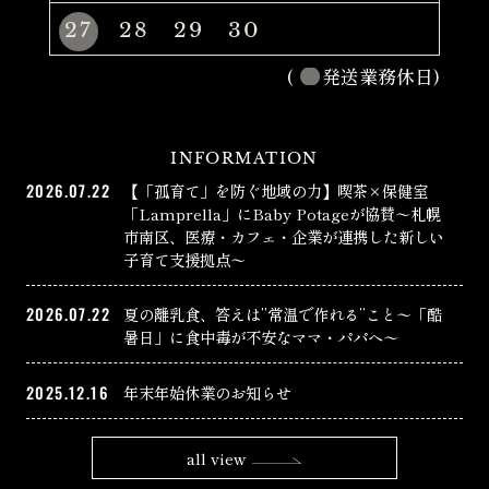
27
28
29
30
(
発送業務休日)
INFORMATION
2026.07.22
【「孤育て」を防ぐ地域の力】喫茶×保健室
「Lamprella」にBaby Potageが協賛〜札幌
市南区、医療・カフェ・企業が連携した新しい
子育て支援拠点〜
2026.07.22
夏の離乳食、答えは”常温で作れる”こと〜「酷
暑日」に食中毒が不安なママ・パパへ〜
2025.12.16
年末年始休業のお知らせ
all view