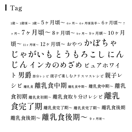
Tag
5ヶ月頃～
6ヶ月頃～
1歳〜
1歳頃～
3歳〜
6ヶ月〜
6ヶ月頃後半～
7
7ヶ月頃～
10ヶ月
8ヶ月頃～
9ヶ月頃～
ヶ月〜
9ヶ月〜
かぼちゃ
頃～
おやつ
12ヶ月頃～
11ヶ月頃～
じゃがいも
とうもろこし
にん
じん
インカのめざめ
ピュアホワイ
男爵
ト
親子レ
親子で楽しむクリスマスレシピ
節分レシピ
離乳食中期
シピ
離乳
離乳食中期～
離乳食
離乳食中期〜
離乳
食初期
離乳食取り分けレシピ
離乳食初期～
食完了期
離乳食後期
離乳食完了期〜
離乳食完了期～
離乳食後期～
離乳食後期〜
９ヶ月頃～