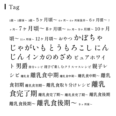
Tag
5ヶ月頃～
6ヶ月頃～
1歳〜
1歳頃～
3歳〜
6ヶ月〜
6ヶ月頃後半～
7
7ヶ月頃～
10ヶ月
8ヶ月頃～
9ヶ月頃～
ヶ月〜
9ヶ月〜
かぼちゃ
頃～
おやつ
12ヶ月頃～
11ヶ月頃～
じゃがいも
とうもろこし
にん
じん
インカのめざめ
ピュアホワイ
男爵
ト
親子レ
親子で楽しむクリスマスレシピ
節分レシピ
離乳食中期
シピ
離乳
離乳食中期～
離乳食
離乳食中期〜
離乳
食初期
離乳食取り分けレシピ
離乳食初期～
食完了期
離乳食後期
離乳食完了期〜
離乳食完了期～
離乳食後期～
離乳食後期〜
９ヶ月頃～