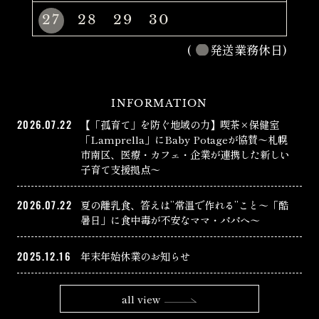
27
28
29
30
(
発送業務休日)
INFORMATION
2026.07.22
【「孤育て」を防ぐ地域の力】喫茶×保健室
「Lamprella」にBaby Potageが協賛〜札幌
市南区、医療・カフェ・企業が連携した新しい
子育て支援拠点〜
2026.07.22
夏の離乳食、答えは”常温で作れる”こと〜「酷
暑日」に食中毒が不安なママ・パパへ〜
2025.12.16
年末年始休業のお知らせ
all view