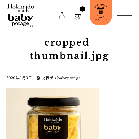
0
cropped-
thumbnail.jpg
2020年3月3日
投稿者：babypotage