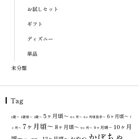
お試しセット
ギフト
ディズニー
単品
未分類
Tag
5ヶ月頃～
6ヶ月頃～
1歳〜
1歳頃～
3歳〜
6ヶ月〜
6ヶ月頃後半～
7
7ヶ月頃～
10ヶ月
8ヶ月頃～
9ヶ月頃～
ヶ月〜
9ヶ月〜
かぼちゃ
頃～
おやつ
12ヶ月頃～