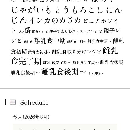
11ヶ月頃～
じゃがいも
とうもろこし
にん
じん
インカのめざめ
ピュアホワイ
男爵
ト
親子レ
親子で楽しむクリスマスレシピ
節分レシピ
離乳食中期
シピ
離乳
離乳食中期～
離乳食
離乳食中期〜
離乳
食初期
離乳食取り分けレシピ
離乳食初期～
食完了期
離乳食後期
離乳食完了期〜
離乳食完了期～
離乳食後期～
離乳食後期〜
９ヶ月頃～
Schedule
今月(2026年8月)