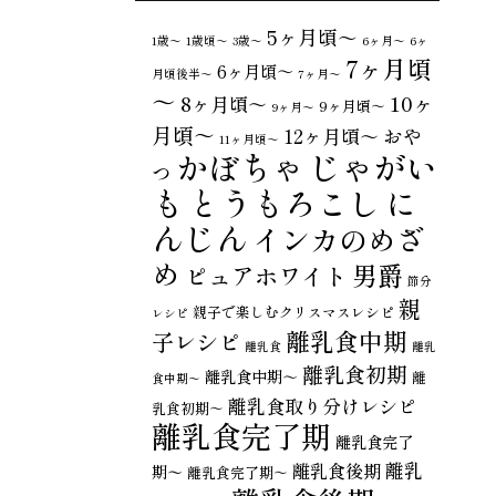
5ヶ月頃～
1歳〜
1歳頃～
3歳〜
6ヶ月〜
6ヶ
7ヶ月頃
6ヶ月頃～
月頃後半～
7ヶ月〜
～
10ヶ
8ヶ月頃～
9ヶ月頃～
9ヶ月〜
月頃～
おや
12ヶ月頃～
11ヶ月頃～
じゃがい
かぼちゃ
つ
も
とうもろこし
に
んじん
インカのめざ
め
男爵
ピュアホワイト
節分
親
親子で楽しむクリスマスレシピ
レシピ
離乳食中期
子レシピ
離乳食
離乳
離乳食初期
離乳食中期～
離
食中期〜
離乳食取り分けレシピ
乳食初期～
離乳食完了期
離乳食完了
離乳
離乳食後期
期〜
離乳食完了期～