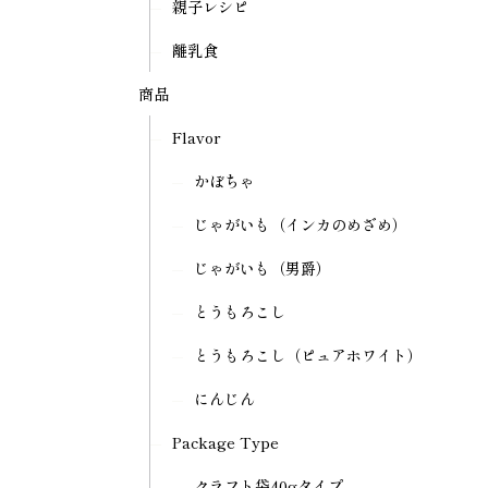
親子レシピ
離乳食
商品
Flavor
かぼちゃ
じゃがいも（インカのめざめ）
じゃがいも（男爵）
とうもろこし
とうもろこし（ピュアホワイト）
にんじん
Package Type
クラフト袋40gタイプ