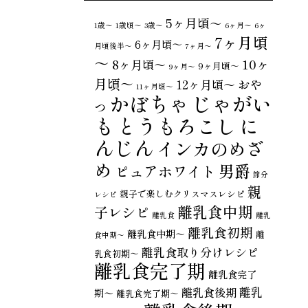
5ヶ月頃～
1歳〜
1歳頃～
3歳〜
6ヶ月〜
6ヶ
7ヶ月頃
6ヶ月頃～
月頃後半～
7ヶ月〜
～
10ヶ
8ヶ月頃～
9ヶ月頃～
9ヶ月〜
月頃～
おや
12ヶ月頃～
11ヶ月頃～
じゃがい
かぼちゃ
つ
も
とうもろこし
に
んじん
インカのめざ
め
男爵
ピュアホワイト
節分
親
親子で楽しむクリスマスレシピ
レシピ
離乳食中期
子レシピ
離乳食
離乳
離乳食初期
離乳食中期～
離
食中期〜
離乳食取り分けレシピ
乳食初期～
離乳食完了期
離乳食完了
離乳
離乳食後期
期〜
離乳食完了期～