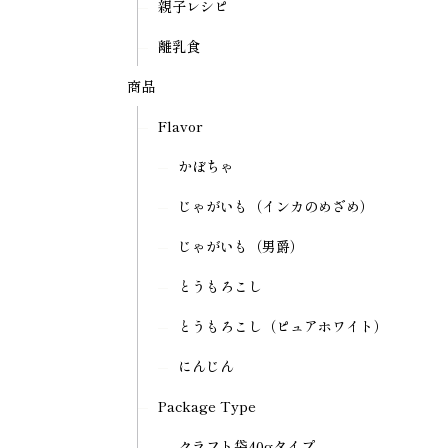
親子レシピ
離乳食
商品
Flavor
かぼちゃ
じゃがいも（インカのめざめ）
じゃがいも（男爵）
とうもろこし
とうもろこし（ピュアホワイト）
にんじん
Package Type
クラフト袋40gタイプ