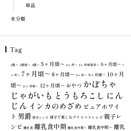
単品
未分類
Tag
5ヶ月頃～
6ヶ月頃～
1歳〜
1歳頃～
3歳〜
6ヶ月〜
6ヶ月頃後半～
7
7ヶ月頃～
10ヶ月
8ヶ月頃～
9ヶ月頃～
ヶ月〜
9ヶ月〜
かぼちゃ
頃～
おやつ
12ヶ月頃～
11ヶ月頃～
じゃがいも
とうもろこし
にん
じん
インカのめざめ
ピュアホワイ
男爵
ト
親子レ
親子で楽しむクリスマスレシピ
節分レシピ
離乳食中期
シピ
離乳
離乳食中期～
離乳食
離乳食中期〜