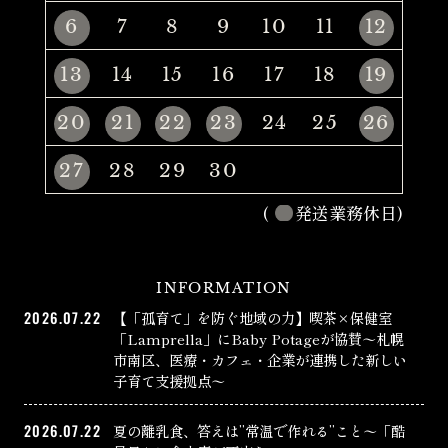
6
7
8
9
10
11
12
13
14
15
16
17
18
19
20
21
22
23
24
25
26
27
28
29
30
(
発送業務休日)
INFORMATION
2026.07.22
【「孤育て」を防ぐ地域の力】喫茶×保健室
「Lamprella」にBaby Potageが協賛〜札幌
市南区、医療・カフェ・企業が連携した新しい
子育て支援拠点〜
2026.07.22
夏の離乳食、答えは”常温で作れる”こと〜「酷