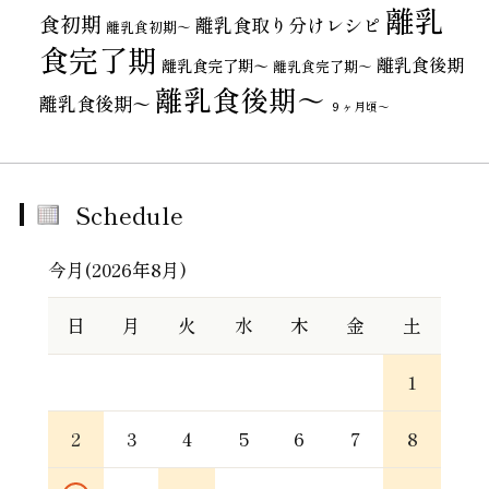
離乳
食初期
離乳食取り分けレシピ
離乳食初期～
食完了期
離乳食後期
離乳食完了期〜
離乳食完了期～
離乳食後期～
離乳食後期〜
９ヶ月頃～
Schedule
今月(2026年8月)
日
月
火
水
木
金
土
1
2
3
4
5
6
7
8