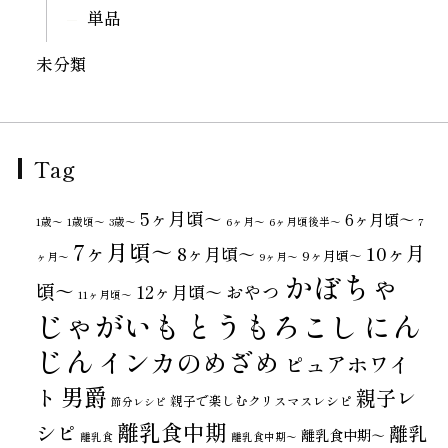
単品
未分類
Tag
5ヶ月頃～
6ヶ月頃～
1歳〜
1歳頃～
3歳〜
6ヶ月〜
6ヶ月頃後半～
7
7ヶ月頃～
10ヶ月
8ヶ月頃～
9ヶ月頃～
ヶ月〜
9ヶ月〜
かぼちゃ
頃～
おやつ
12ヶ月頃～
11ヶ月頃～
じゃがいも
とうもろこし
にん
じん
インカのめざめ
ピュアホワイ
男爵
ト
親子レ
親子で楽しむクリスマスレシピ
節分レシピ
離乳食中期
シピ
離乳
離乳食中期～
離乳食
離乳食中期〜