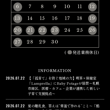
6
7
8
9
10
11
12
13
14
15
16
17
18
19
20
21
22
23
24
25
26
27
28
29
30
(
発送業務休日)
INFORMATION
2026.07.22
【「孤育て」を防ぐ地域の力】喫茶×保健室
「Lamprella」にBaby Potageが協賛〜札幌
市南区、医療・カフェ・企業が連携した新しい
子育て支援拠点〜
2026.07.22
夏の離乳食、答えは”常温で作れる”こと〜「酷