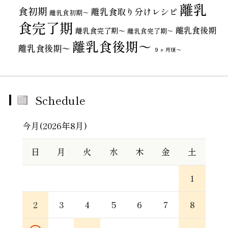
離乳
食初期
離乳食取り分けレシピ
離乳食初期～
食完了期
離乳食後期
離乳食完了期〜
離乳食完了期～
離乳食後期～
離乳食後期〜
９ヶ月頃～
Schedule
今月(2026年8月)
日
月
火
水
木
金
土
1
2
3
4
5
6
7
8