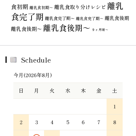
離乳
食初期
離乳食取り分けレシピ
離乳食初期～
食完了期
離乳食後期
離乳食完了期〜
離乳食完了期～
離乳食後期～
離乳食後期〜
９ヶ月頃～
Schedule
今月(2026年8月)
日
月
火
水
木
金
土
1
2
3
4
5
6
7
8