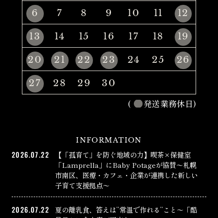
6
7
8
9
10
11
12
13
14
15
16
17
18
19
20
21
22
23
24
25
26
27
28
29
30
(
発送業務休日)
INFORMATION
2026.07.22
【「孤育て」を防ぐ地域の力】喫茶×保健室
「Lamprella」にBaby Potageが協賛〜札幌
市南区、医療・カフェ・企業が連携した新しい
子育て支援拠点〜
2026.07.22
夏の離乳食、答えは”常温で作れる”こと〜「酷