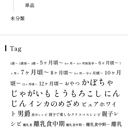
単品
未分類
Tag
5ヶ月頃～
6ヶ月頃～
1歳〜
1歳頃～
3歳〜
6ヶ月〜
6ヶ月頃後半～
7
7ヶ月頃～
10ヶ月
8ヶ月頃～
9ヶ月頃～
ヶ月〜
9ヶ月〜
かぼちゃ
頃～
おやつ
12ヶ月頃～
11ヶ月頃～
じゃがいも
とうもろこし
にん
じん
インカのめざめ
ピュアホワイ
男爵
ト
親子レ
親子で楽しむクリスマスレシピ
節分レシピ
離乳食中期
シピ
離乳
離乳食中期～
離乳食
離乳食中期〜