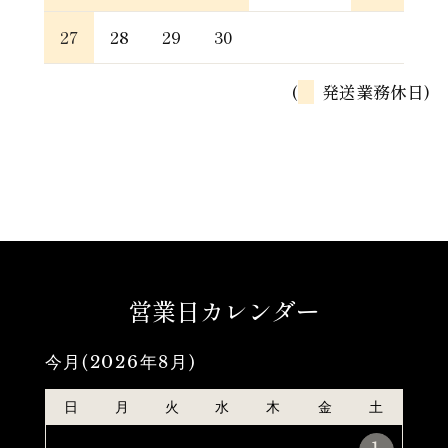
27
28
29
30
(
発送業務休日)
営業日カレンダー
今月(2026年8月)
日
月
火
水
木
金
土