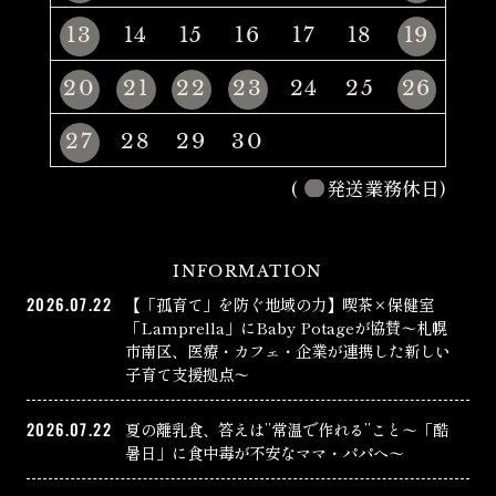
13
14
15
16
17
18
19
20
21
22
23
24
25
26
27
28
29
30
(
発送業務休日)
INFORMATION
2026.07.22
【「孤育て」を防ぐ地域の力】喫茶×保健室
「Lamprella」にBaby Potageが協賛〜札幌
市南区、医療・カフェ・企業が連携した新しい
子育て支援拠点〜
2026.07.22
夏の離乳食、答えは”常温で作れる”こと〜「酷
暑日」に食中毒が不安なママ・パパへ〜