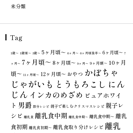
未分類
Tag
5ヶ月頃～
6ヶ月頃～
1歳〜
1歳頃～
3歳〜
6ヶ月〜
6ヶ月頃後半～
7
7ヶ月頃～
10ヶ月
8ヶ月頃～
9ヶ月頃～
ヶ月〜
9ヶ月〜
かぼちゃ
頃～
おやつ
12ヶ月頃～
11ヶ月頃～
じゃがいも
とうもろこし
にん
じん
インカのめざめ
ピュアホワイ
男爵
ト
親子レ
親子で楽しむクリスマスレシピ
節分レシピ
離乳食中期
シピ
離乳
離乳食中期～
離乳食
離乳食中期〜
離乳
食初期
離乳食取り分けレシピ
離乳食初期～