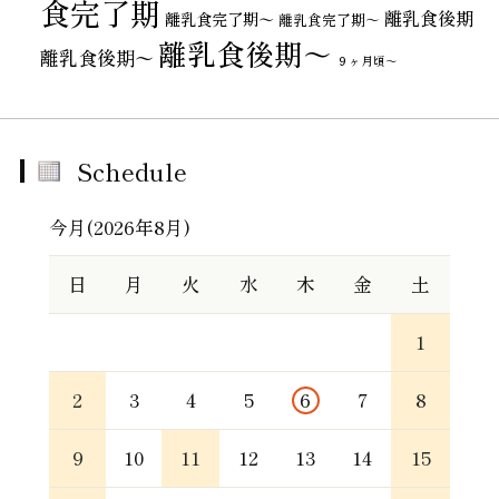
食完了期
離乳食後期
離乳食完了期〜
離乳食完了期～
離乳食後期～
離乳食後期〜
９ヶ月頃～
Schedule
今月(2026年8月)
日
月
火
水
木
金
土
1
2
3
4
5
6
7
8
9
10
11
12
13
14
15