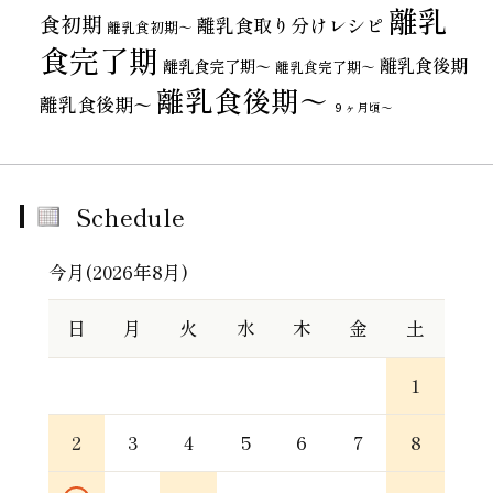
離乳
食初期
離乳食取り分けレシピ
離乳食初期～
食完了期
離乳食後期
離乳食完了期〜
離乳食完了期～
離乳食後期～
離乳食後期〜
９ヶ月頃～
Schedule
今月(2026年8月)
日
月
火
水
木
金
土
1
2
3
4
5
6
7
8