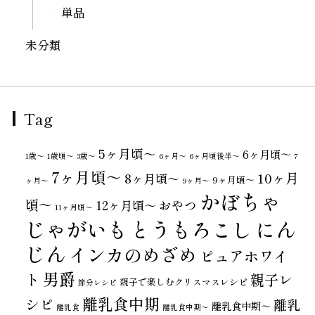
単品
未分類
Tag
5ヶ月頃～
6ヶ月頃～
1歳〜
1歳頃～
3歳〜
6ヶ月〜
6ヶ月頃後半～
7
7ヶ月頃～
10ヶ月
8ヶ月頃～
9ヶ月頃～
ヶ月〜
9ヶ月〜
かぼちゃ
頃～
おやつ
12ヶ月頃～
11ヶ月頃～
じゃがいも
とうもろこし
にん
じん
インカのめざめ
ピュアホワイ
男爵
ト
親子レ
親子で楽しむクリスマスレシピ
節分レシピ
離乳食中期
シピ
離乳
離乳食中期～
離乳食
離乳食中期〜