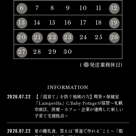
6
7
8
9
10
11
12
13
14
15
16
17
18
19
20
21
22
23
24
25
26
27
28
29
30
(
発送業務休日)
INFORMATION
2026.07.22
【「孤育て」を防ぐ地域の力】喫茶×保健室
「Lamprella」にBaby Potageが協賛〜札幌
市南区、医療・カフェ・企業が連携した新しい
子育て支援拠点〜
2026.07.22
夏の離乳食、答えは”常温で作れる”こと〜「酷