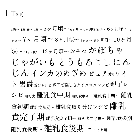
Tag
5ヶ月頃～
6ヶ月頃～
1歳〜
1歳頃～
3歳〜
6ヶ月〜
6ヶ月頃後半～
7
7ヶ月頃～
10ヶ月
8ヶ月頃～
9ヶ月頃～
ヶ月〜
9ヶ月〜
かぼちゃ
頃～
おやつ
12ヶ月頃～
11ヶ月頃～
じゃがいも
とうもろこし
にん
じん
インカのめざめ
ピュアホワイ
男爵
ト
親子レ
親子で楽しむクリスマスレシピ
節分レシピ
離乳食中期
シピ
離乳
離乳食中期～
離乳食
離乳食中期〜
離乳
食初期
離乳食取り分けレシピ
離乳食初期～
食完了期
離乳食後期
離乳食完了期〜
離乳食完了期～
離乳食後期～
離乳食後期〜
９ヶ月頃～