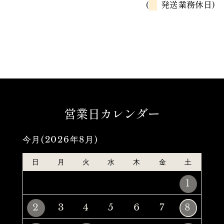
(
発送業務休日)
営業日カレンダー
今月(2026年8月)
日
月
火
水
木
金
土
1
2
3
4
5
6
7
8