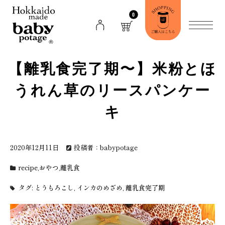
0
【離乳食完了期〜】米粉とほ
うれん草のリースパンケー
キ
2020年12月11日
投稿者：babypotage
recipe
,
おやつ
,
離乳食
タグ:
とうもろこし
,
インカのめざめ
,
離乳食完了期