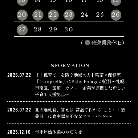
20
21
22
23
24
25
26
27
28
29
30
(
発送業務休日)
INFORMATION
2026.07.22
【「孤育て」を防ぐ地域の力】喫茶×保健室
「Lamprella」にBaby Potageが協賛〜札幌
市南区、医療・カフェ・企業が連携した新しい
子育て支援拠点〜
2026.07.22
夏の離乳食、答えは”常温で作れる”こと〜「酷
暑日」に食中毒が不安なママ・パパへ〜
2025.12.16
年末年始休業のお知らせ