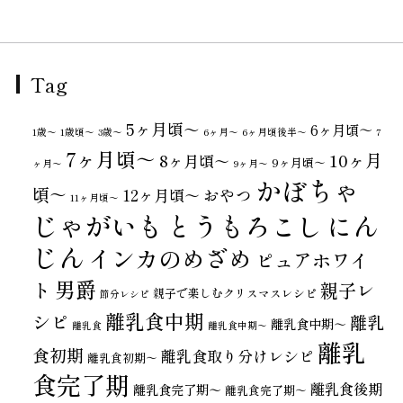
Tag
5ヶ月頃～
6ヶ月頃～
1歳〜
1歳頃～
3歳〜
6ヶ月〜
6ヶ月頃後半～
7
7ヶ月頃～
10ヶ月
8ヶ月頃～
9ヶ月頃～
ヶ月〜
9ヶ月〜
かぼちゃ
頃～
おやつ
12ヶ月頃～
11ヶ月頃～
じゃがいも
とうもろこし
にん
じん
インカのめざめ
ピュアホワイ
男爵
ト
親子レ
親子で楽しむクリスマスレシピ
節分レシピ
離乳食中期
シピ
離乳
離乳食中期～
離乳食
離乳食中期〜
離乳
食初期
離乳食取り分けレシピ
離乳食初期～
食完了期
離乳食後期
離乳食完了期〜
離乳食完了期～