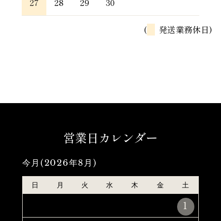
27
28
29
30
(
発送業務休日)
営業日カレンダー
今月(2026年8月)
日
月
火
水
木
金
土
1