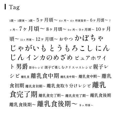
Tag
5ヶ月頃～
6ヶ月頃～
1歳〜
1歳頃～
3歳〜
6ヶ月〜
6ヶ月頃後半～
7
7ヶ月頃～
10ヶ月
8ヶ月頃～
9ヶ月頃～
ヶ月〜
9ヶ月〜
かぼちゃ
頃～
おやつ
12ヶ月頃～
11ヶ月頃～
じゃがいも
とうもろこし
にん
じん
インカのめざめ
ピュアホワイ
男爵
ト
親子レ
親子で楽しむクリスマスレシピ
節分レシピ
離乳食中期
シピ
離乳
離乳食中期～
離乳食
離乳食中期〜
離乳
食初期
離乳食取り分けレシピ
離乳食初期～
食完了期
離乳食後期
離乳食完了期〜
離乳食完了期～
離乳食後期～
離乳食後期〜
９ヶ月頃～