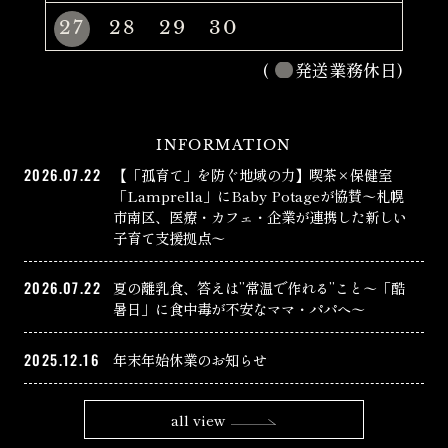
27
28
29
30
(
発送業務休日)
INFORMATION
2026.07.22
【「孤育て」を防ぐ地域の力】喫茶×保健室
「Lamprella」にBaby Potageが協賛〜札幌
市南区、医療・カフェ・企業が連携した新しい
子育て支援拠点〜
2026.07.22
夏の離乳食、答えは”常温で作れる”こと〜「酷
暑日」に食中毒が不安なママ・パパへ〜
2025.12.16
年末年始休業のお知らせ
all view