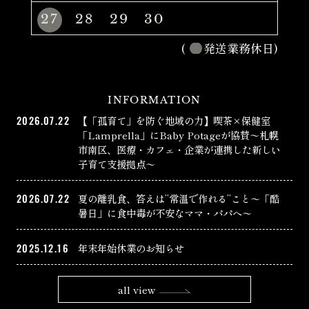
27
28
29
30
(
発送業務休日)
INFORMATION
2026.07.22
【「孤育て」を防ぐ地域の力】喫茶×保健室
「Lamprella」にBaby Potageが協賛〜札幌
市南区、医療・カフェ・企業が連携した新しい
子育て支援拠点〜
2026.07.22
夏の離乳食、答えは”常温で作れる”こと〜「酷
暑日」に食中毒が不安なママ・パパへ〜
2025.12.16
年末年始休業のお知らせ
all view