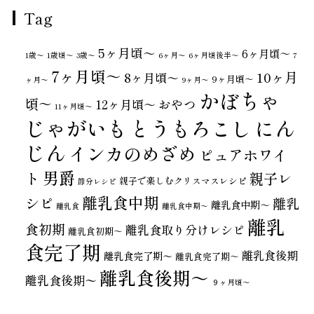
Tag
5ヶ月頃～
6ヶ月頃～
1歳〜
1歳頃～
3歳〜
6ヶ月〜
6ヶ月頃後半～
7
7ヶ月頃～
10ヶ月
8ヶ月頃～
9ヶ月頃～
ヶ月〜
9ヶ月〜
かぼちゃ
頃～
おやつ
12ヶ月頃～
11ヶ月頃～
じゃがいも
とうもろこし
にん
じん
インカのめざめ
ピュアホワイ
男爵
ト
親子レ
親子で楽しむクリスマスレシピ
節分レシピ
離乳食中期
シピ
離乳
離乳食中期～
離乳食
離乳食中期〜
離乳
食初期
離乳食取り分けレシピ
離乳食初期～
食完了期
離乳食後期
離乳食完了期〜
離乳食完了期～
離乳食後期～
離乳食後期〜
９ヶ月頃～