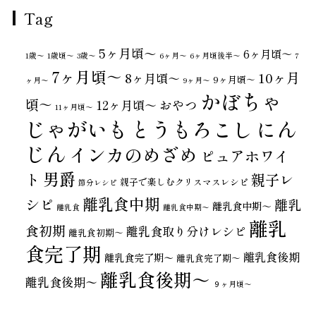
Tag
5ヶ月頃～
6ヶ月頃～
1歳〜
1歳頃～
3歳〜
6ヶ月〜
6ヶ月頃後半～
7
7ヶ月頃～
10ヶ月
8ヶ月頃～
9ヶ月頃～
ヶ月〜
9ヶ月〜
かぼちゃ
頃～
おやつ
12ヶ月頃～
11ヶ月頃～
じゃがいも
とうもろこし
にん
じん
インカのめざめ
ピュアホワイ
男爵
ト
親子レ
親子で楽しむクリスマスレシピ
節分レシピ
離乳食中期
シピ
離乳
離乳食中期～
離乳食
離乳食中期〜
離乳
食初期
離乳食取り分けレシピ
離乳食初期～
食完了期
離乳食後期
離乳食完了期〜
離乳食完了期～
離乳食後期～
離乳食後期〜
９ヶ月頃～