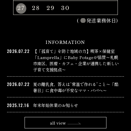
27
28
29
30
(
発送業務休日)
INFORMATION
2026.07.22
【「孤育て」を防ぐ地域の力】喫茶×保健室
「Lamprella」にBaby Potageが協賛〜札幌
市南区、医療・カフェ・企業が連携した新しい
子育て支援拠点〜
2026.07.22
夏の離乳食、答えは”常温で作れる”こと〜「酷
暑日」に食中毒が不安なママ・パパへ〜
2025.12.16
年末年始休業のお知らせ
all view