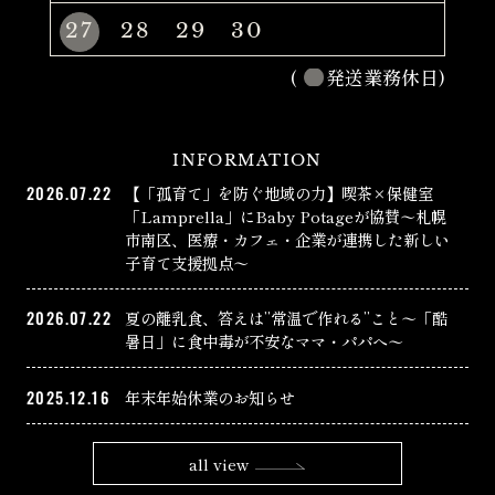
27
28
29
30
(
発送業務休日)
INFORMATION
2026.07.22
【「孤育て」を防ぐ地域の力】喫茶×保健室
「Lamprella」にBaby Potageが協賛〜札幌
市南区、医療・カフェ・企業が連携した新しい
子育て支援拠点〜
2026.07.22
夏の離乳食、答えは”常温で作れる”こと〜「酷
暑日」に食中毒が不安なママ・パパへ〜
2025.12.16
年末年始休業のお知らせ
all view