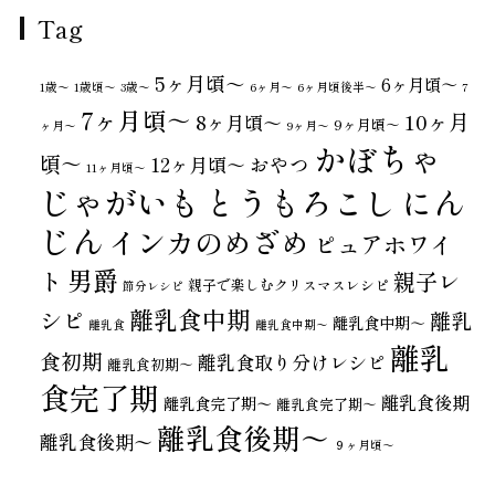
Tag
5ヶ月頃～
6ヶ月頃～
1歳〜
1歳頃～
3歳〜
6ヶ月〜
6ヶ月頃後半～
7
7ヶ月頃～
10ヶ月
8ヶ月頃～
9ヶ月頃～
ヶ月〜
9ヶ月〜
かぼちゃ
頃～
おやつ
12ヶ月頃～
11ヶ月頃～
じゃがいも
とうもろこし
にん
じん
インカのめざめ
ピュアホワイ
男爵
ト
親子レ
親子で楽しむクリスマスレシピ
節分レシピ
離乳食中期
シピ
離乳
離乳食中期～
離乳食
離乳食中期〜
離乳
食初期
離乳食取り分けレシピ
離乳食初期～
食完了期
離乳食後期
離乳食完了期〜
離乳食完了期～
離乳食後期～
離乳食後期〜
９ヶ月頃～