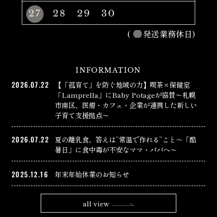
27
28
29
30
(
発送業務休日)
INFORMATION
2026.07.22
【「孤育て」を防ぐ地域の力】喫茶×保健室
「Lamprella」にBaby Potageが協賛〜札幌
市南区、医療・カフェ・企業が連携した新しい
子育て支援拠点〜
2026.07.22
夏の離乳食、答えは”常温で作れる”こと〜「酷
暑日」に食中毒が不安なママ・パパへ〜
2025.12.16
年末年始休業のお知らせ
all view