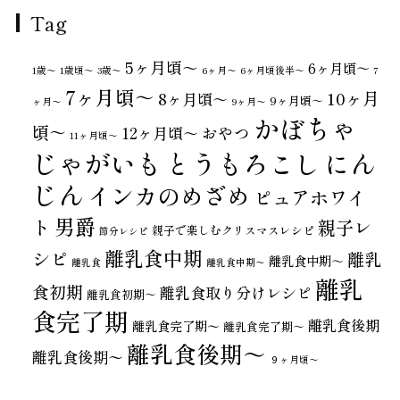
Tag
5ヶ月頃～
6ヶ月頃～
1歳〜
1歳頃～
3歳〜
6ヶ月〜
6ヶ月頃後半～
7
7ヶ月頃～
10ヶ月
8ヶ月頃～
9ヶ月頃～
ヶ月〜
9ヶ月〜
かぼちゃ
頃～
おやつ
12ヶ月頃～
11ヶ月頃～
じゃがいも
とうもろこし
にん
じん
インカのめざめ
ピュアホワイ
男爵
ト
親子レ
親子で楽しむクリスマスレシピ
節分レシピ
離乳食中期
シピ
離乳
離乳食中期～
離乳食
離乳食中期〜
離乳
食初期
離乳食取り分けレシピ
離乳食初期～
食完了期
離乳食後期
離乳食完了期〜
離乳食完了期～
離乳食後期～
離乳食後期〜
９ヶ月頃～