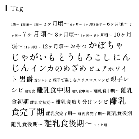
Tag
5ヶ月頃～
6ヶ月頃～
1歳〜
1歳頃～
3歳〜
6ヶ月〜
6ヶ月頃後半～
7
7ヶ月頃～
10ヶ月
8ヶ月頃～
9ヶ月頃～
ヶ月〜
9ヶ月〜
かぼちゃ
頃～
おやつ
12ヶ月頃～
11ヶ月頃～
じゃがいも
とうもろこし
にん
じん
インカのめざめ
ピュアホワイ
男爵
ト
親子レ
親子で楽しむクリスマスレシピ
節分レシピ
離乳食中期
シピ
離乳
離乳食中期～
離乳食
離乳食中期〜
離乳
食初期
離乳食取り分けレシピ
離乳食初期～
食完了期
離乳食後期
離乳食完了期〜
離乳食完了期～
離乳食後期～
離乳食後期〜
９ヶ月頃～