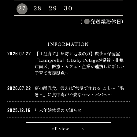
27
28
29
30
(
発送業務休日)
INFORMATION
2026.07.22
【「孤育て」を防ぐ地域の力】喫茶×保健室
「Lamprella」にBaby Potageが協賛〜札幌
市南区、医療・カフェ・企業が連携した新しい
子育て支援拠点〜
2026.07.22
夏の離乳食、答えは”常温で作れる”こと〜「酷
暑日」に食中毒が不安なママ・パパへ〜
2025.12.16
年末年始休業のお知らせ
all view