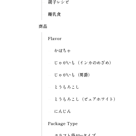
親子レシピ
離乳食
商品
Flavor
かぼちゃ
じゃがいも（インカのめざめ）
じゃがいも（男爵）
とうもろこし
とうもろこし（ピュアホワイト）
にんじん
Package Type
クラフト袋40gタイプ