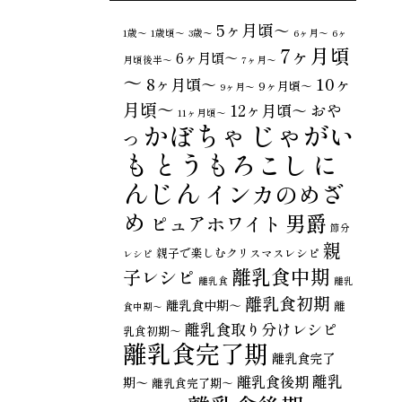
5ヶ月頃～
1歳〜
1歳頃～
3歳〜
6ヶ月〜
6ヶ
7ヶ月頃
6ヶ月頃～
月頃後半～
7ヶ月〜
～
10ヶ
8ヶ月頃～
9ヶ月頃～
9ヶ月〜
月頃～
おや
12ヶ月頃～
11ヶ月頃～
じゃがい
かぼちゃ
つ
も
とうもろこし
に
んじん
インカのめざ
め
男爵
ピュアホワイト
節分
親
親子で楽しむクリスマスレシピ
レシピ
離乳食中期
子レシピ
離乳食
離乳
離乳食初期
離乳食中期～
離
食中期〜
離乳食取り分けレシピ
乳食初期～
離乳食完了期
離乳食完了
離乳
離乳食後期
期〜
離乳食完了期～