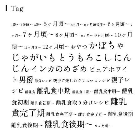
Tag
5ヶ月頃～
6ヶ月頃～
1歳〜
1歳頃～
3歳〜
6ヶ月〜
6ヶ月頃後半～
7
7ヶ月頃～
10ヶ月
8ヶ月頃～
9ヶ月頃～
ヶ月〜
9ヶ月〜
かぼちゃ
頃～
おやつ
12ヶ月頃～
11ヶ月頃～
じゃがいも
とうもろこし
にん
じん
インカのめざめ
ピュアホワイ
男爵
ト
親子レ
親子で楽しむクリスマスレシピ
節分レシピ
離乳食中期
シピ
離乳
離乳食中期～
離乳食
離乳食中期〜
離乳
食初期
離乳食取り分けレシピ
離乳食初期～
食完了期
離乳食後期
離乳食完了期〜
離乳食完了期～
離乳食後期～
離乳食後期〜
９ヶ月頃～