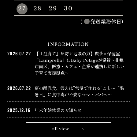
27
28
29
30
(
発送業務休日)
INFORMATION
2026.07.22
【「孤育て」を防ぐ地域の力】喫茶×保健室
「Lamprella」にBaby Potageが協賛〜札幌
市南区、医療・カフェ・企業が連携した新しい
子育て支援拠点〜
2026.07.22
夏の離乳食、答えは”常温で作れる”こと〜「酷
暑日」に食中毒が不安なママ・パパへ〜
2025.12.16
年末年始休業のお知らせ
all view